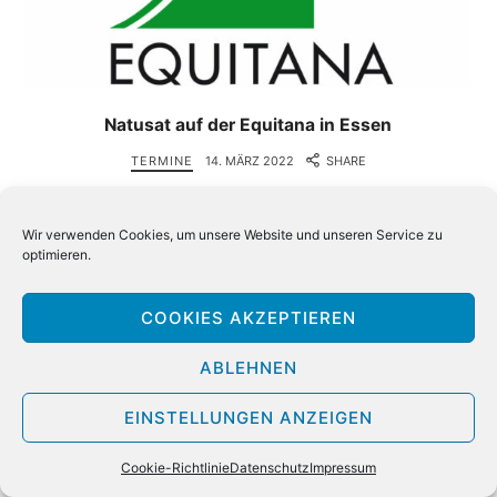
Natusat auf der Equitana in Essen
TERMINE
14. MÄRZ 2022
SHARE
Pferde Messe Equitana vom 7. – 13.4.2022 in Essen
Wir verwenden Cookies, um unsere Website und unseren Service zu
Endlich ist es wieder soweit, Messen und Ausstellungen
optimieren.
dürfen wieder stattfinden. Wir sind natürlich auch wieder
mit dabei. Als erstes könnt Ihr uns auf der Equitana…
COOKIES AKZEPTIEREN
WEITERLESEN
ABLEHNEN
EINSTELLUNGEN ANZEIGEN
Cookie-Richtlinie
Datenschutz
Impressum