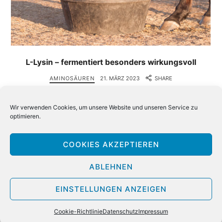
L-Lysin – fermentiert besonders wirkungsvoll
AMINOSÄUREN
21. MÄRZ 2023
SHARE
Dass Aminosäuren für die Pferdefütterung besondere
Wir verwenden Cookies, um unsere Website und unseren Service zu
Wichtigkeit haben, ist nicht erst seit PSSM-2 bekannt. So
optimieren.
eine besondere Aminosäure ist auch das L-Lysin. Als erst-
limitierende Aminosäure ist Lysin in der Ration aus dem
COOKIES AKZEPTIEREN
Grund besonders wichtig,…
ABLEHNEN
WEITERLESEN
EINSTELLUNGEN ANZEIGEN
Cookie-Richtlinie
Datenschutz
Impressum